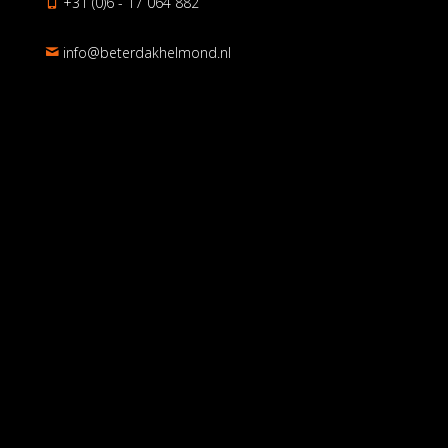
+31 (0)6 - 17 064 882
ln.dnomlehkadreteb@ofni